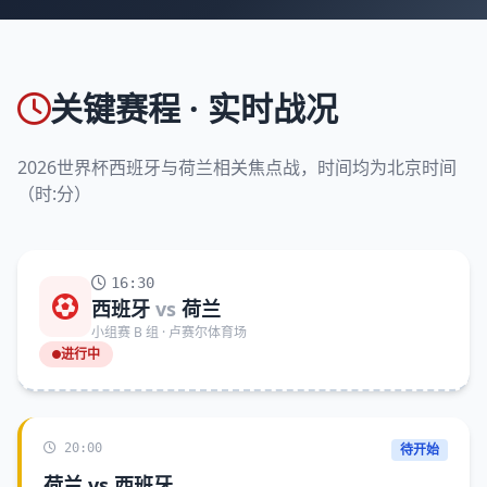
关键赛程 · 实时战况
2026世界杯西班牙与荷兰相关焦点战，时间均为北京时间
（时:分）
16:30
西班牙
vs
荷兰
小组赛 B 组 · 卢赛尔体育场
进行中
20:00
待开始
荷兰 vs 西班牙