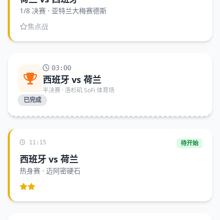
1/8 决赛 · 亚特兰大梅赛德斯
焦点战
03:00
西班牙 vs 荷兰
半决赛 · 洛杉矶 SoFi 体育场
已完成
11:15
待开始
西班牙 vs 荷兰
热身赛 · 迈阿密硬石